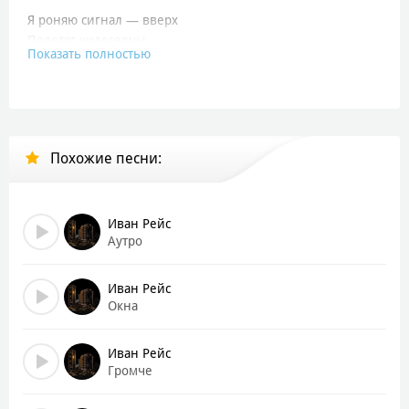
Я роняю сигнал — вверх
Полетят килогерцы
Показать полностью
Если кто-то слышит их треск, то
Дай мне знать о том, что ты есть там
Вместо городской шумовой завесы
Тишина во дворах, подъездах
Похожие песни:
Люди канули в неизвестность
Но я чувствую всем сердцем
На другом конце ещё есть тот
Иван Рейс
Кто услышит сигналы бедствий
Аутро
Мы остались с тобою вместе
В этом городе, где
Иван Рейс
Окна
Места много, на светофорах нет машин
Тесный город, в котором нету ни души
Иван Рейс
Если это услышит кто-то — помаши
Громче
Ладонью с крыши своего дома, покажи