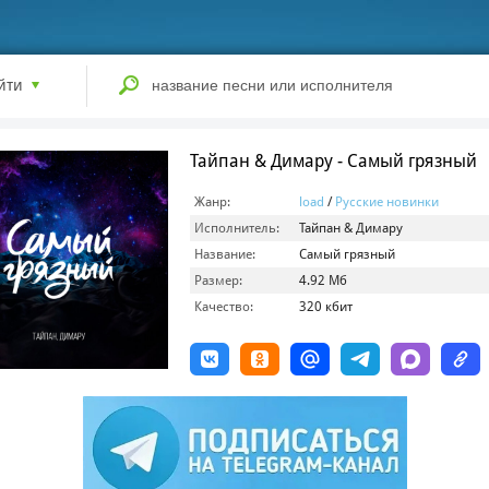
йти
Тайпан & Димару - Самый грязный
Жанр:
load
/
Русские новинки
Исполнитель:
Тайпан & Димару
Название:
Самый грязный
Размер:
4.92 Мб
Качество:
320 кбит