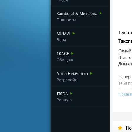
Kambulat & Минаева
Половина
Текст 
MIRAVI
Вера
Текст
Самый 
10AGE
В мято
Обещаю
Дым от
Анна Немченко
Наверн
Ретровейв
Тебя пр
В моей
TRIDA
Показа
Ревную
Засмот
Допива
Нелег
Если б
По