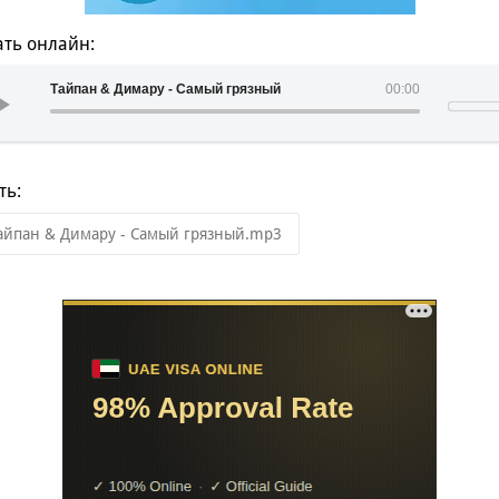
ть онлайн:
Тайпан & Димару - Самый грязный
00:00
ть:
айпан & Димару - Самый грязный.mp3