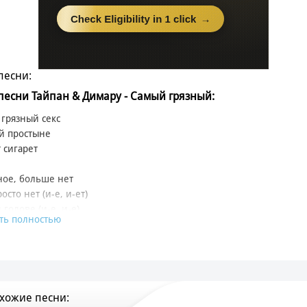
песни:
 песни Тайпан & Димару - Самый грязный:
грязный секс
й простыне
 сигарет
ое, больше нет
осто нет (и-е, и-ет)
 голове (и-е, и-е)
ть полностью
ри меня до дыр
я свой кофе
ко ли быть живым
удто в коме?
хожие песни: