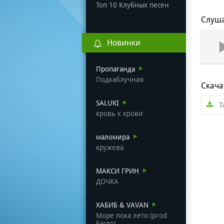
Топ 10 Клубных песен
Слуша
Новинки
Пропаганда
Подкаблучник
Скача
SALUKI
Т
кровь к крови
маломира
кружева
МАКСИ ГРИН
ДОЧКА
ХАБИБ & VAVAN
Море пока лето (prod
Fargo)