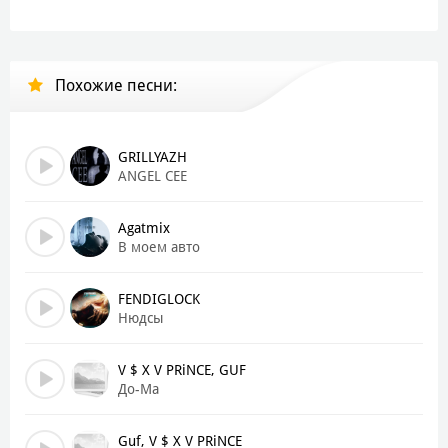
Дай мне полетать
Я знаю все твои вкусы - все эти кружева
Тебе завидуют суки
Похожие песни:
Но они номер два
Они пока не в курсе
Им надо показать
Покажи мне свою юбку-мини
GRILLYAZH
У меня грязные мысли
ANGEL CEE
Да, им нужен клиннинг
Это взрослые фильмы
Agatmix
Опускайся вниз, а
В моем авто
Ворую меня, малышка
Как Долина Лариса
FENDIGLOCK
Я пишу повесть, пока ты множишь свои окурки
Нюдсы
Не закончится их число, но нам на руку это все
Ведь дым заполняет мой дом, я скрываю в нем свое лицо
V $ X V PRiNCE, GUF
Мысленно перед тобой, думаю лишь об одном
До-Ма
Малышка, скинь свои нюдсы
Дай мне полетать
Я знаю все твои вкусы - все эти кружева
Guf, V $ X V PRiNCE