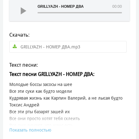
GRILLYAZH - НОМЕР ДВА
00:00
Скачать:
GRILLYAZH - НОМЕР ДВА.mp3
Текст песни:
Текст песни GRILLYAZH - НОМЕР ДВА:
Молодые боссы засосы на шее
Все эти суки как будто модели
Кудрявая жизнь как Карпин Валерий, а не лысая будто
Токсис Андрей
Все эти рты базарят зашей их
Все они просто хотят тебя склеить
Все они думают, что шанс есть
Показать полностью
Когда тебе снова пишут в лс
Малышка, скинь свои нюдсы