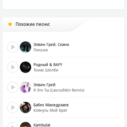
Ещё не нашел, но клянусь, обещаю, найду их
Ищу, я наощупь и запах ищу твои руки
Ещё не нашел, но клянусь, обещаю, найду их
Похожие песни:
Вечером ты не спишь
Тихо плачешь и ждешь
Между нами дожди
Элвин Грей, Скани
Они тоже из слёз
Письма
Снова где-то в пути
Далеко от тебя
Родный & RAFY
Я молю ты дождись
Томас Шелби
Молю, дождись ты меня
Элвин Грей
Она - ориентир
Я Это Ты (Lavrushkin Remix)
Как её мне найти?
Боже, путь укажи!
Бабек Мамедрзаев
Клянусь Мой Брат
Ищу, я наощупь и запах ищу твои руки
Ещё не нашел, но клянусь, обещаю, найду их
Ищу, я наощупь и запах ищу твои руки
Kambulat