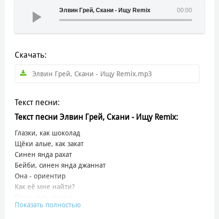
Элвин Грей, Скани - Ищу Remix
00:00
Скачать:
Элвин Грей, Скани - Ищу Remix.mp3
Текст песни:
Текст песни Элвин Грей, Скани - Ищу Remix:
Глазки, как шоколад
Щёки алые, как закат
Синен янда рахат
Бейби, синен янда джаннат
Она - ориентир
Как её мне найти?
Боже, путь укажи!
Показать полностью
Ищу, я наощупь и запах ищу твои руки