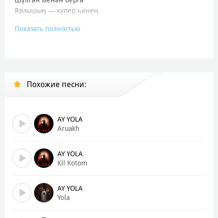
Яҙмышың — күпер һинең
Ҡараңғынан яҡтыға.
Показать полностью
Көн дә, төн дә — ҡояш, ай,
Яҡты юлмы, әллә төн?
Һәр йөрәктә ике юл —
Һайла!
Похожие песни:
Айһылыу — төн йыры,
Айһылыу — иман нуры.
Айһылыу, төн менән
AY YOLA
Күкте бәйләнең.
Aruakh
Атаһы яуызлыҡ яғында торһа ла,
Уланығыҙ яҡшылыҡ һайланы —
AY YOLA
Батыр юлын.
Kil Kotom
Һәр көн Әҙәм балаһы
AY YOLA
Үҙ юлын һайлай, йөрәге
Yola
Көҙгөһөн ҡарай.
Айһылыуының нуры