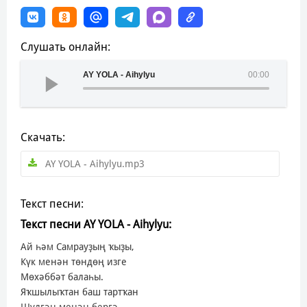
Слушать онлайн:
AY YOLA - Aihylyu
00:00
Скачать:
AY YOLA - Aihylyu.mp3
Текст песни:
Текст песни AY YOLA - Aihylyu:
Ай һәм Самрауҙың ҡыҙы,
Күк менән төндөң изге
Мөхәббәт балаһы.
Яҡшылыҡтан баш тартҡан
Шүлгән менән бергә