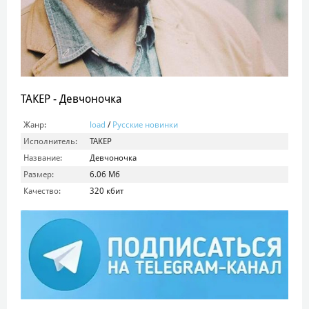
ТАКЕР - Девчоночка
Жанр:
load
/
Русские новинки
Исполнитель:
ТАКЕР
Название:
Девчоночка
Размер:
6.06 Мб
Качество:
320 кбит