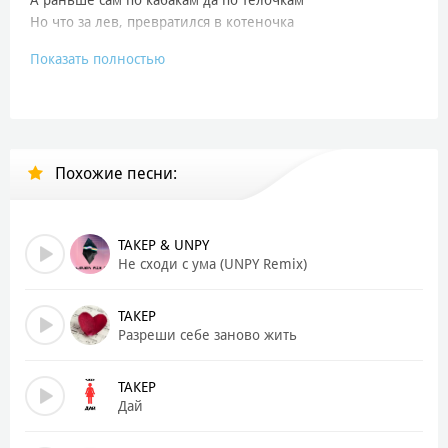
Но что за лев, превратился в котеночка
Показать полностью
Я жил — не парился
Да по своим делам (врум врум)
Ночами шарился
То клуб то ресторан (гуляем)
Похожие песни:
Всё так — на лёгком
Всё так без лишних драм
Всё было чётко
Но вдруг эта мадам (опа)
ТАКЕР & UNPY
Не сходи с ума (UNPY Remix)
Сначала — взглядами
Потом на “ты” легко
ТАКЕР
А дальше больше нас
Разреши себе заново жить
По полной унесло (уху)
ТАКЕР
Где были принципы
Дай
Сам не пойму теперь (ооп)
Как медвежатник ты