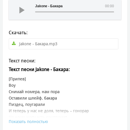
Jakone - Бакара
00:00
Скачать:
Jakone - Бакара.mp3
Текст песни:
Текст песни Jakone - Бакара:
[Припев]
Воу
Снимай номера, нам пора
Оставили шлейф, бакара
Пиздец, поугарали
И теперь у нас не доля, теперь – гонорар
На нашу жопу есть компромат
Показать полностью
Но нашу жопу спасёт банкомат
Чёрный матовый аппарат