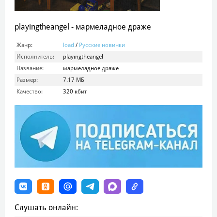
playingtheangel - мармеладное драже
Жанр:
load
/
Русские новинки
Исполнитель:
playingtheangel
Название:
мармеладное драже
Размер:
7.17 МБ
Качество:
320 кбит
Слушать онлайн: