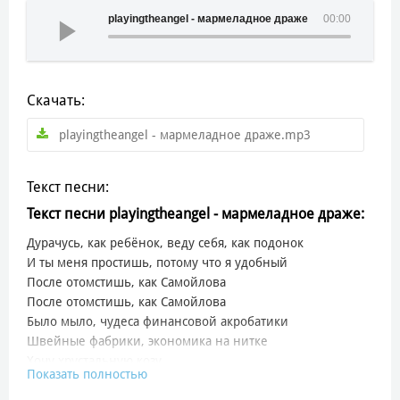
playingtheangel - мармеладное драже
00:00
Скачать:
playingtheangel - мармеладное драже.mp3
Текст песни:
Текст песни playingtheangel - мармеладное драже:
Дурачусь, как ребёнок, веду себя, как подонок
И ты меня простишь, потому что я удобный
После отомстишь, как Самойлова
После отомстишь, как Самойлова
Было мыло, чудеса финансовой акробатики
Швейные фабрики, экономика на нитке
Хочу хрустальную козу
Показать полностью
А на завтрак медовую звезду
Conversation pit, мне вкусно, я жую