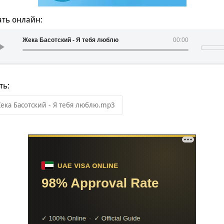
ть онлайн:
Жека Басотский - Я тебя люблю
00:00
ть:
ека Басотский - Я тебя люблю.mp3