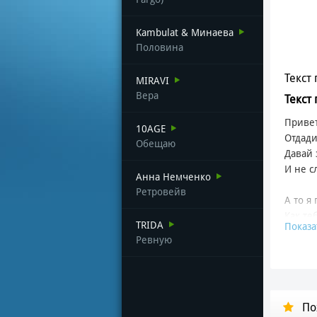
Kambulat & Минаева
Половина
Текст 
MIRAVI
Вера
Текст
Привет
10AGE
Отдади
Обещаю
Давай 
И не с
Анна Немченко
Ретровейв
А то я
Как те
TRIDA
Показа
Когда 
Ревную
Больше
Я не с
Поэтом
По
Ты ж я