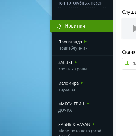
Топ 10 Клубных песен
Слуша
Новинки
Пропаганда
Подкаблучник
Скача
SALUKI
Ж
кровь к крови
маломира
кружева
МАКСИ ГРИН
ДОЧКА
ХАБИБ & VAVAN
Море пока лето (prod
Fargo)