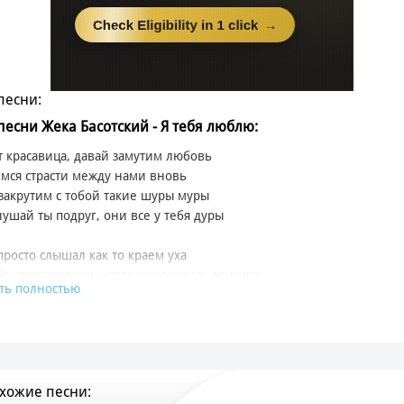
песни:
 песни Жека Басотский - Я тебя люблю:
 красавица, давай замутим любовь
мся страсти между нами вновь
закрутим с тобой такие шуры муры
лушай ты подруг, они все у тебя дуры
 просто слышал как то краем уха
бя отговаривали, когда намечалась движуха
ть полностью
я пригласил тебя на днюху друга
 всех отговаривала самая подруга
порю, подслушивать не хорошо
у не скажу ничего
хожие песни:
 надеюсь не ведёшься на их байки