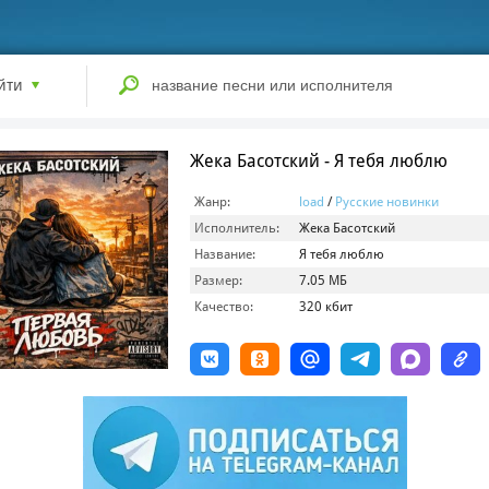
йти
Жека Басотский - Я тебя люблю
Жанр:
load
/
Русские новинки
Исполнитель:
Жека Басотский
Название:
Я тебя люблю
Размер:
7.05 МБ
Качество:
320 кбит