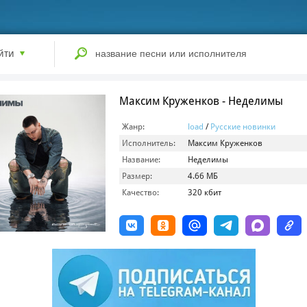
йти
Максим Круженков - Неделимы
Жанр:
load
/
Русские новинки
Исполнитель:
Максим Круженков
Название:
Неделимы
Размер:
4.66 МБ
Качество:
320 кбит