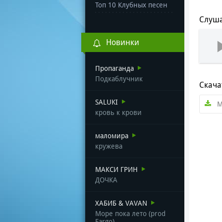
Топ 10 Клубных песен
Слуша
Новинки
Пропаганда
Подкаблучник
Скача
SALUKI
М
кровь к крови
маломира
кружева
МАКСИ ГРИН
ДОЧКА
ХАБИБ & VAVAN
Море пока лето (prod
Fargo)