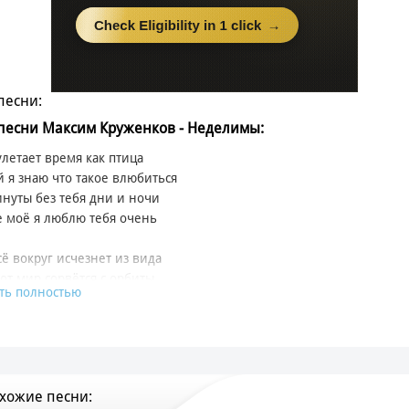
песни:
 песни Максим Круженков - Неделимы:
улетает время как птица
й я знаю что такое влюбиться
инуты без тебя дни и ночи
 моё я люблю тебя очень
сё вокруг исчезнет из вида
тот мир сорвётся с орбиты
ть полностью
 рядом ведь мы неделимы
ивы те кто друг другом любимы
сё вокруг исчезнет из вида
тот мир сорвётся с орбиты
 рядом ведь мы неделимы
хожие песни:
ивы те кто друг другом любимы