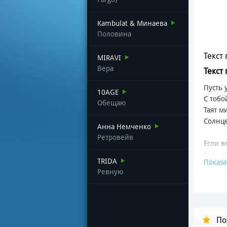
Kambulat & Минаева
Половина
Текст 
MIRAVI
Вера
Текст
Пусть 
10AGE
С тобо
Обещаю
Таят м
Солнце
Анна Немченко
Ретровейв
Если в
Если э
TRIDA
Показа
Я буду
Ревную
Счастл
Если в
Если э
Я буду
По
Счастл