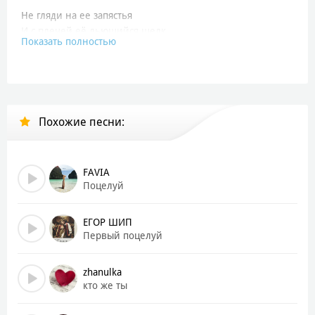
Не гляди на ее запястья
И с плечей её льющийся шелк
Показать полностью
Я искал в этой женщине счастья
А нечаянно гибель нашёл
Я не знал, что любовь — зараза
Я не знал, что любовь — чума
Похожие песни:
Подошла и прищуренным глазом
Хулигана свела с ума
Пой, мой друг. Навевай мне снова
FAVIA
Нашу прежнюю буйную рань
Поцелуй
Пусть целует она другого
Молодая, красивая дрянь
ЕГОР ШИП
Первый поцелуй
Ах, постой. Я её не ругаю
Ах, постой. Я её не кляну
zhanulka
Дай тебе про себя я сыграю
кто же ты
Под басовую эту струну