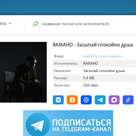
йти
RAIKAHO - Засыпай спокойно душа
Жанр:
load
/
Русские новинки
Исполнитель:
RAIKAHO
Название:
Засыпай спокойно душа
Размер:
5.4 МБ
Качество:
320 кбит