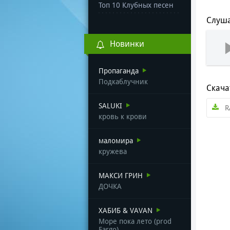
Топ 10 Клубных песен
Слуша
Новинки
Пропаганда
Подкаблучник
Скача
SALUKI
R
кровь к крови
маломира
кружева
МАКСИ ГРИН
ДОЧКА
ХАБИБ & VAVAN
Море пока лето (prod
Fargo)