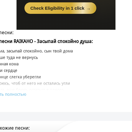
песни:
 песни RAIKAHO - Засыпай спокойно душа:
ма, засыпай спокойно, сын твой дома
ше туда не вернусь
чная кома
и сердце
онце слегка уберегли
боюсь, чтоб от него не остались угли
ма, еще боюсь остаться в одного
ть полностью
е кричать потом, что нету выхода здесь больше
бовь не значит ничего
ит, не могу я с ней еще остаться дольше
й спокойно, душа
хожие песни:
ше тебя не потревожу