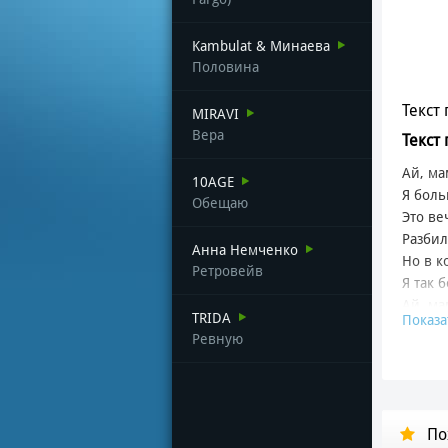
Kambulat & Минаева
Половина
Текст 
MIRAVI
Вера
Текст
Ай, ма
10AGE
Я боль
Обещаю
Это ве
Разбил
Анна Немченко
Но в к
Ретровейв
Я так 
Ай, ма
TRIDA
Показа
Чтоб н
Ревную
Эта лю
А знач
Засыпа
По
Я боль