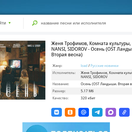
йти
Женя Трофимов, Комната культуры,
NANSI, SIDOROV - Осень (OST Ланд
Вторая весна)
Жанр:
load
/
Русские новинки
Исполнитель:
Женя Трофимов, Комната куль
NANSI, SIDOROV
Название:
Осень (OST Ландыши. Вторая в
Размер:
5.17 Мб
Качество:
320 кбит