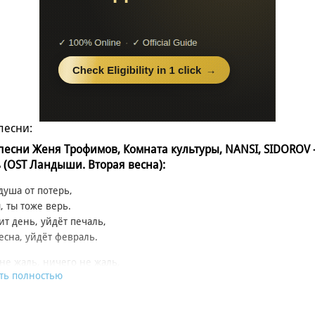
песни:
 песни Женя Трофимов, Комната культуры, NANSI, SIDOROV 
 (OST Ландыши. Вторая весна):
душа от потерь,
, ты тоже верь.
ит день, уйдёт печаль,
есна, уйдёт февраль.
не жаль, ничего не жаль,
ть полностью
 газ и в пол педаль.
стоп, стоп печаль,
.