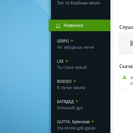
Топ 10 Клубных песен
Новинки
Слуша
SERPO
Не забудешь меня
LXE
Скача
Ты стала чужой
Ж
BODIEV
Л
В лучах заката
БАТЯДЕД
Вольный дух
GUT1K, Брянская
Эта песня для души