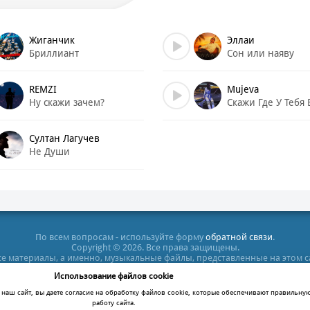
 нет души, почему ты скажи,
аю изнутри.
Жиганчик
Эллаи
Бриллиант
Сон или наяву
 нет души, почему ты скажи,
аю от любви.
REMZI
Mujeva
Ну скажи зачем?
Скажи Где У Тебя 
Султан Лагучев
Не Души
По всем вопросам - используйте форму
обратной связи
.
Copyright © 2026. Все права защищены.
все материалы, а именно, музыкальные файлы, представленные на этом 
тельных целях. Все права на них принадлежат их владельцам. После п
Использование файлов cookie
кт-диск или удалить этот файл, в противном случае Вы нарушаете зак
ация сайта не несет ответственности за противозаконные действия по
наш сайт, вы даете согласие на обработку файлов cookie, которые обеспечивают правильну
работу сайта.