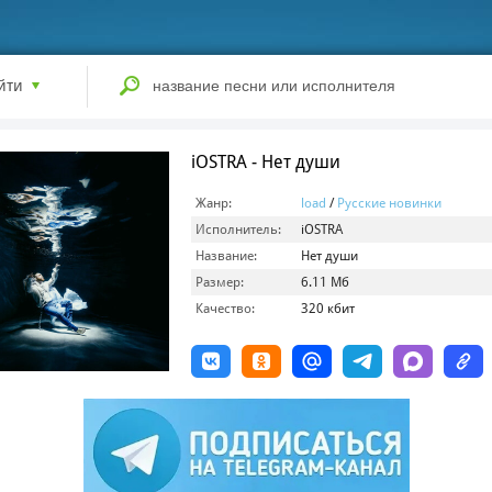
йти
iOSTRA - Нет души
Жанр:
load
/
Русские новинки
Исполнитель:
iOSTRA
Название:
Нет души
Размер:
6.11 Мб
Качество:
320 кбит