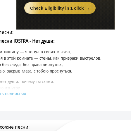
песни:
 песни iOSTRA - Нет души:
и тишину — я тонул в своих мыслях,
бя в этой комнате — стены, как призраки выстрелов.
з без следа, без права вернуться,
аю, закрыв глаза, с тобою проснуться.
 нет души, почему ты скажи,
аю изнутри.
ть полностью
 нет души, почему ты скажи,
аю от любви.
и тишину, разорви молчание,
 мраке не найду твоего понимания.
ет, я пройду сквозь боль и страдания,
хожие песни:
 сне буду жить до потери сознания.