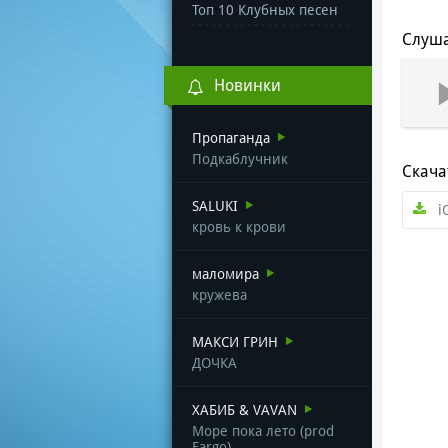
Топ 10 Клубных песен
Слуша
Новинки
Пропаганда
Подкаблучник
Скача
SALUKI
i
кровь к крови
маломира
кружева
МАКСИ ГРИН
ДОЧКА
ХАБИБ & VAVAN
Море пока лето (prod
Fargo)