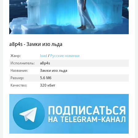
a8p4s - Замки изо льда
Жанр:
load
/
Русские новинки
Исполнитель:
a8p4s
Название:
Замки изо льда
Размер:
5.6 Мб
Качество:
320 кбит