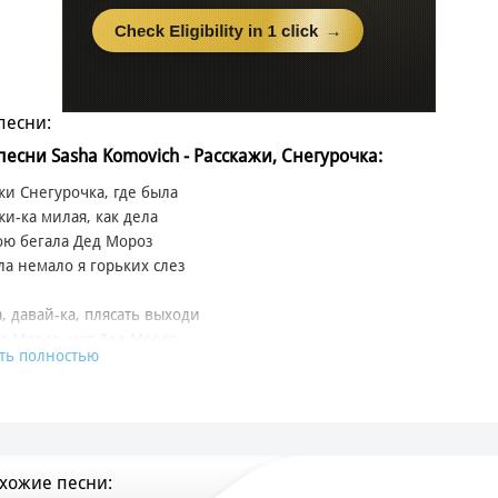
песни:
 песни Sasha Komovich - Расскажи, Снегурочка:
жи Снегурочка, где была
жи-ка милая, как дела
ою бегала Дед Мороз
а немало я горьких слез
а, давай-ка, плясать выходи
д Мороз, нет Дед Мороз
ть полностью
д Мороз, погоди
оих подарочков ребятня
 достанется от меня
ц сбываются все мечты
хожие песни:
 мой подарочек - это ты