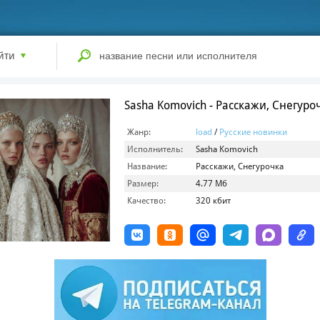
йти
Sasha Komovich - Расскажи, Снегуро
Жанр:
load
/
Русские новинки
Исполнитель:
Sasha Komovich
Название:
Расскажи, Снегурочка
Размер:
4.77 Мб
Качество:
320 кбит