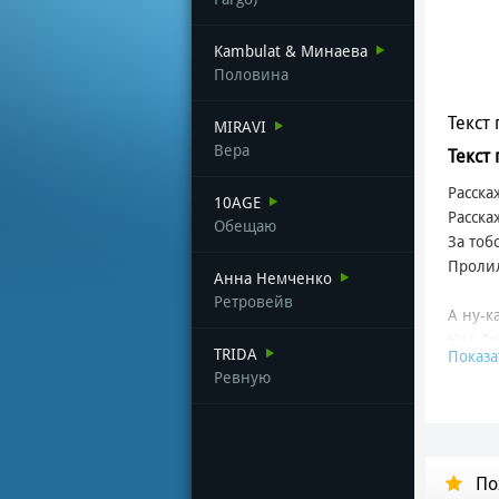
Kambulat & Минаева
Половина
Текст 
MIRAVI
Вера
Текст
Расска
10AGE
Расска
Обещаю
За тоб
Пролил
Анна Немченко
Ретровейв
А ну-к
Нет Де
TRIDA
Показа
Нет Де
Ревную
Ждет м
И тебе
Наконе
По
Лучший