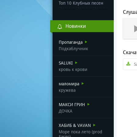
Топ 10 Клубных песен
Слуша
Новинки
Пропаганда
Подкаблучник
Скача
SALUKI
S
кровь к крови
маломира
кружева
МАКСИ ГРИН
ДОЧКА
ХАБИБ & VAVAN
Море пока лето (prod
Fargo)