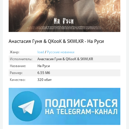
Анастасия Гуня & QKooK & SKWLKR - На Руси
Жанр:
load
/
Русские новинки
Исполнитель:
Анастасия Гуня & QKooK & SKWLKR
Название:
На Руси
Размер:
6.55 Мб
Качество:
320 кбит