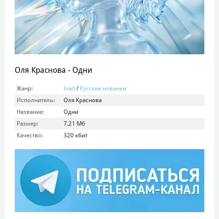
Оля Краснова - Одни
Жанр:
load
/
Русские новинки
Исполнитель:
Оля Краснова
Название:
Одни
Размер:
7.21 Мб
Качество:
320 кбит