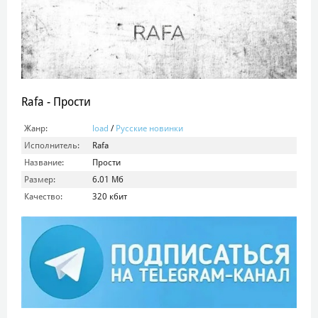
Rafa - Прости
Жанр:
load
/
Русские новинки
Исполнитель:
Rafa
Название:
Прости
Размер:
6.01 Мб
Качество:
320 кбит