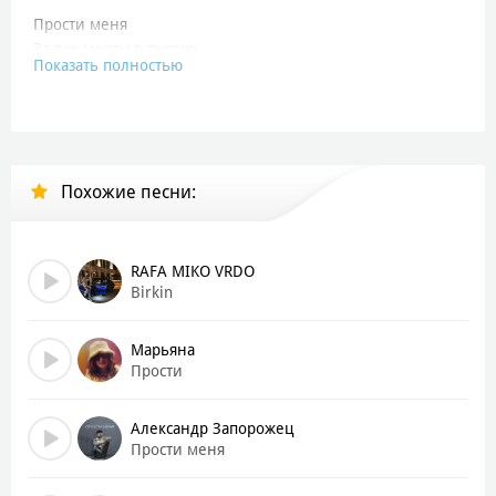
Прости меня
За все мечты в пустую
Показать полностью
Прости за то
Что не нашел другую
На 5-ом этаже
Мы разделяли ночи
Похожие песни:
Читали на ладонях
Будущее молча
Теперь мы разные
Но были как одно
RAFA MIKO VRDO
Наша любовь —
Birkin
Сценарий как в кино
Марьяна
Знаешь
Прости
Мне так трудно это всё признать
Боялся я любить
Александр Запорожец
И чувствам доверять
Прости меня
Ты была огнём
Что грело мою душу