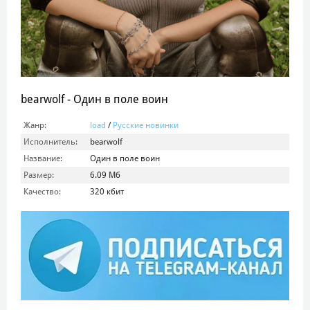
bearwolf - Один в поле воин
Жанр:
load
/
Русские новинки
Исполнитель:
bearwolf
Название:
Один в поле воин
Размер:
6.09 Мб
Качество:
320 кбит