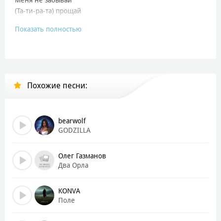
(Та-ти-ра-та) прощай
Показать полностью
Моя душа как сталь
И так-то мне не жаль
Меня не забывай
(Та-ти-ра-та) прощай
Похожие песни:
Ну где же мне взять силы?
Один в поле воин
Воин в поле один
Они думали ты болен
bearwolf
GODZILLA
А ты - не победим
Один в поле воин
Олег Газманов
Воин в поле один
Два Орла
Они думали ты болен
KONVA
А ты - не победим
Поле
Летаю в темноте
В темноте видела путь к себе