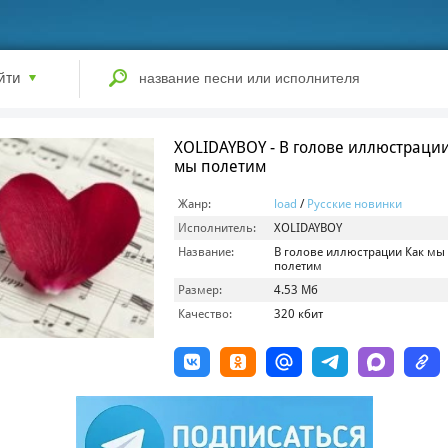
йти
XOLIDAYBOY - В голове иллюстрации
мы полетим
Жанр:
load
/
Русские новинки
Исполнитель:
XOLIDAYBOY
Название:
В голове иллюстрации Как мы
полетим
Размер:
4.53 Мб
Качество:
320 кбит