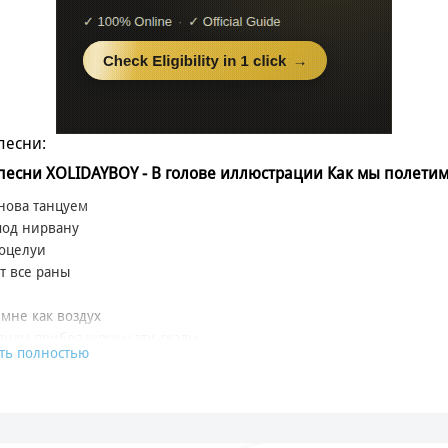
песни:
 песни XOLIDAYBOY - В голове иллюстрации Как мы полетим
нова танцуем
под нирвану
оцелуи
т все раны
мне как воздух
лнам прибоя нужны эти скалы
ть полностью
любви твоей доза
 слишком, слишком мало!
мы сошли