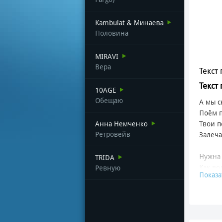
Kambulat & Минаева
Половина
MIRAVI
Вера
Текст 
Текст
10AGE
Обещаю
А мы с
Поём 
Анна Немченко
Твои п
Ретровейв
Залеча
Нужна 
TRIDA
Как во
Ревную
Показа
Нужна 
Мне её
С ума 