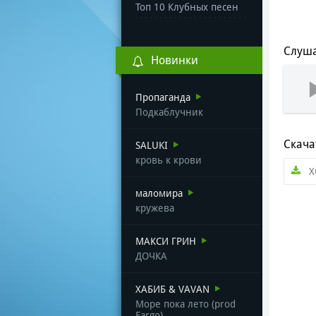
Топ 10 Клубных песен
Слуша
Новинки
Пропаганда
Подкаблучник
Скача
SALUKI
кровь к крови
X
маломира
кружева
МАКСИ ГРИН
ДОЧКА
ХАБИБ & VAVAN
Море пока лето (prod
Fargo)