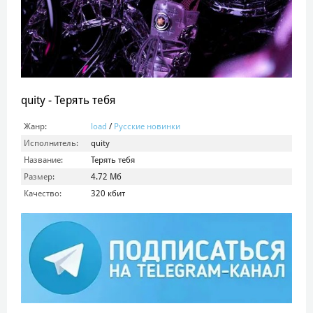
quity - Терять тебя
Жанр:
load
/
Русские новинки
Исполнитель:
quity
Название:
Терять тебя
Размер:
4.72 Мб
Качество:
320 кбит