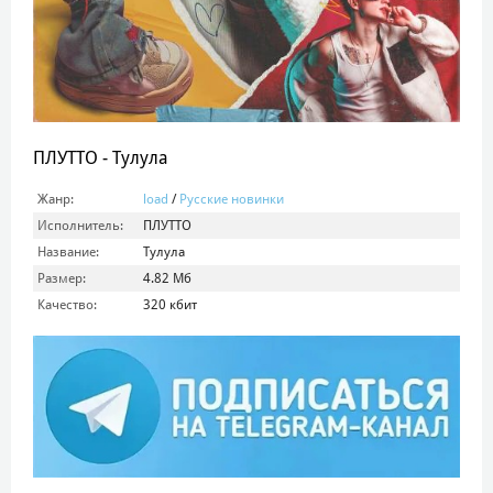
ПЛУТТО - Тулула
Жанр:
load
/
Русские новинки
Исполнитель:
ПЛУТТО
Название:
Тулула
Размер:
4.82 Мб
Качество:
320 кбит