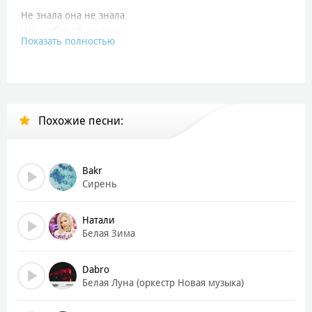
Не знала она не знала
Что любит её не одну
Показать полностью
И глаза закрывая бежала
Только к нему только к нему
Белая сирень у окна
А ты сегодня снова одна
Похожие песни:
А ты сегодня снова одна
Белая сирень у окна
Белая сирень у окна
Bakr
А ты сегодня снова одна
Сирень
А ты сегодня снова одна
Белая сирень у окна
Натали
Белая Зима
Не знала она не знала
Что он засыпает с другой
Dabro
От боли так громко кричала
Белая Луна (оркестр Новая музыка)
Слёзы рекой слезы рекой