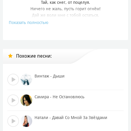
Тай, как снег, от поцелуя.
Ничего не жаль, пусть горит огнём!
Дай же воли мне с тобой остаться,
Чтобы растопить сердце твоё.
Показать полностью
Припев:
Звёздами и небом я тебя укрою;
Таю, таю с тобою.
И, над этим небом стоя -
Похожие песни:
Таю, таю я.
Тай, как снег, от поцелуя
Винтаж - Дыши
Или дай замёрзнуть в твоих руках.
Дай мне силы, чтоб не испугаться -
И, конечно, я всё тебе отдам!
Самира - Не Остановлюсь
Припев:
Звёздами и небом я тебя укрою;
Натали - Давай Со Мной За Звёздами
Таю, таю с тобою.
И, над этим небом стоя -
Таю, таю я.