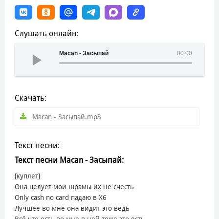
Слушать онлайн:
Macan - Засыпай
00:00
Скачать:
Macan - Засыпай.mp3
Текст песни:
Текст песни Macan - Засыпай:
[куплет]
Она целует мои шрамы их не счесть
Only cash no card падаю в X6
Лучшее во мне она видит это ведь
Всё что есть во мне в ней тоже это есть