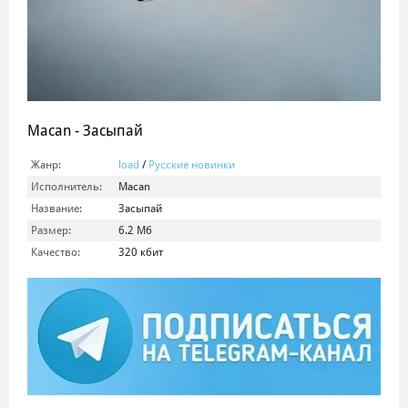
Macan - Засыпай
Жанр:
load
/
Русские новинки
Исполнитель:
Macan
Название:
Засыпай
Размер:
6.2 Mб
Качество:
320 кбит