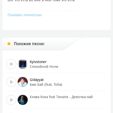
Это травма в сумки louis vit темы копят нули
Показать полностью
Она не ложится ждёт но не звонит
В окнах гаснут огни
И мкад пролетает в полосах
Меня ждут на этих постах
Похожие песни:
Твои карие снова в слезах
Мои старшие все в новостях
Я один видел как ты можешь любить
Можешь лечить можешь спасать
Kyivstoner
Я захожу тихо чтобы не разбудить
Спокойной Ночи
Засыпай эй
Gidayyat
[припев]
Баю Бай (feat. Tolla)
Засыпай положи голову на меня
Засыпай ты можешь положиться на меня
Клава Кока feat Тимати - Девочка-пай
Засыпай рядом и ложится луна
Засыпай