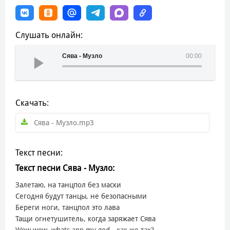
Слушать онлайн:
Сява - Музло
00:00
Скачать:
Сява - Музло.mp3
Текст песни:
Текст песни Сява - Музло:
Залетаю, на танцпол без маски
Сегодня будут танцы, не безопасными
Береги ноги, танцпол это лава
Тащи огнетушитель, когда заряжает Сява
Wow wow, whats app my god - как же так?