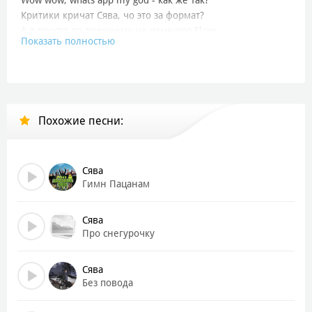
Критики кричат Сява, чо это за формат?
А я просто по прежнему не изменяю Flow
Показать полностью
И делаю то самое качёвое музло
Закрываю, глаза надо музла
Сегодня надо мясо, чтобы каждый узнал
Как может вставлять, даже когда не юзал
Или когда завязал, но тебе нужен азарт
Похожие песни:
Тик токи и топы не то, под это не топится в пол
Под это не взрорвётся в щепки ядерный танцпол
А я просто по прежнему не изменяю Flow
И делаю, то самое качёвое музло
Сява
Гимн Пацанам
Сява
Про снегурочку
Сява
Без повода