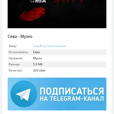
Сява - Музло
Жанр:
load
/
Русские новинки
Исполнитель:
Сява
Название:
Музло
Размер:
5.9 Mб
Качество:
320 кбит