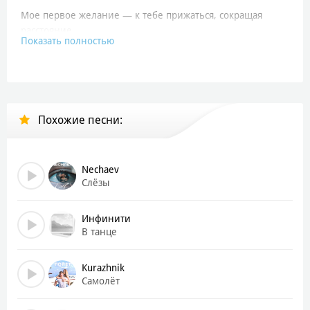
Мое первое желание — к тебе прижаться, сокращая
расстояние
Показать полностью
Второе — просто, чтоб ты дал мне обещание
Если загрущу ты скажи не отпущу
А третье желание — тонуть в огне чувств
А если спросишь, что я загадала бы потом
Сбежать куда подальше, лишь бы за руки вдвоем
Похожие песни:
И пятое — любовь, шестое — ты и я
Последнее, седьмое — чтобы это навсегда
Лети, лети, лепесток, через запад на восток
Nechaev
Через север, через юг, передай, что я люблю
Слёзы
Лети, лети, лепесток, через запад на восток
Семь желаний из семи загадаю о любви
Инфинити
В танце
Пускай, планета крутится, а лепесток летит
Лишь бы не сбился только он со своего пути
Kurazhnik
Походу, все желания мои уже сбылись
Самолёт
Когда из миллионов повезло ее найти
Но, все же, может быть, есть кое-что еще