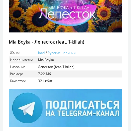
Mia Boyka - Лепесток (feat. T-killah)
Жанр:
load
/
Русские новинки
Исполнитель:
Mia Boyka
Название:
Лепесток (feat. T-killah)
Размер:
7.22 Мб
Качество:
321 кбит