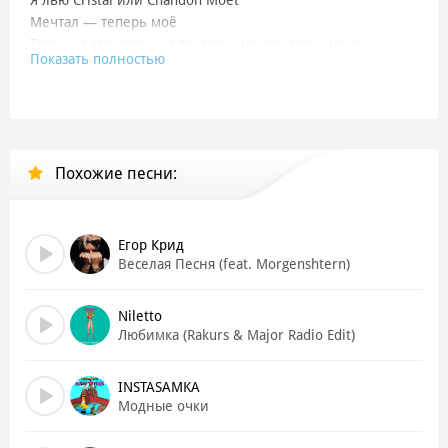
Мечтал — теперь моё
Трачу на это, трачу на то, трачу на это, трачу на то
Показать полностью
Я лью Cristal или Chandon Moët
Мечтал — теперь моё
Трачу на это, трачу на то, трачу на это, трачу на то
Я лью Cristal или Chandon Moët
Мечтал — теперь моё
Похожие песни:
[Куплет]
Йа
S63 AMG (Е, е, е, е)
Егор Крид
Летит в ночной Москве (Lets go)
Веселая Песня (feat. Morgenshtern)
Все сучки палят в след (Мой след)
Slap bitch, тут семь нулей (Е)
Niletto
На мне ща VVS
Любимка (Rakurs & Major Radio Edit)
Под жопой V и S
Yo, bitch, I got new benz (New benz)
INSTASAMKA
До-дорого? Пиздец (Few-few)
Модные очки
Большущий дядя-мальчик (У)
Купил се новые тачки