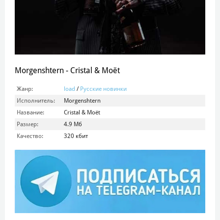
Morgenshtern - Cristal & Moët
Жанр:
load
/
Русские новинки
Исполнитель:
Morgenshtern
Название:
Cristal & Moët
Размер:
4.9 Мб
Качество:
320 кбит