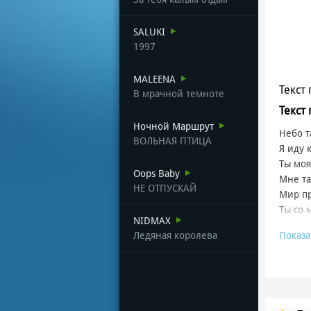
SALUKI
1997
MALEENA
Текст 
В мрачной темноте
Текст 
Ночной Маршрут
Небо т
ВОЛЬНАЯ ПТИЦА
Я иду 
Ты моя
Oops Baby
Мне та
НЕ ОТПУСКАЙ
Мир пр
Ты со 
NIDMAX
Ледяная королева
Показа
Букет 
Любовь
Букет 
Такая 
Букет 