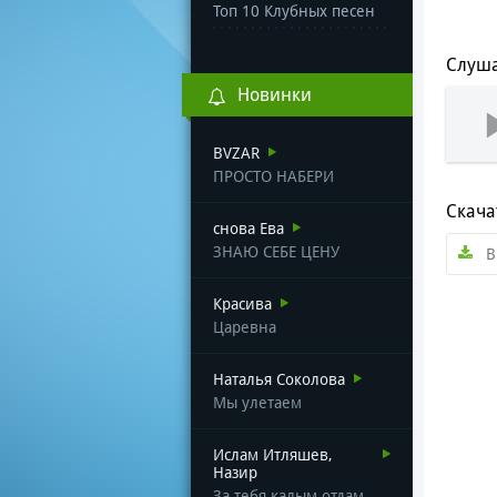
Топ 10 Клубных песен
Слуша
Новинки
BVZAR
ПРОСТО НАБЕРИ
Скача
снова Ева
ЗНАЮ СЕБЕ ЦЕНУ
В
Красива
Царевна
Наталья Соколова
Мы улетаем
Ислам Итляшев,
Назир
За тебя калым отдам