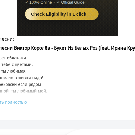
песни:
песни Виктор Королёв - Букет Из Белых Роз (feat. Ирина Круг
ает облаками.
к тебе с цветами.
 ты любимая.
к мало в жизни надо!
екрасен если рядом
мной, ты любимый мой.
ть полностью
из белых роз,
 здесь в каждом лепестке.
из белых роз,
нежная к тебе.
из белых роз,