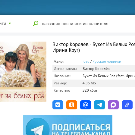
йти
Виктор Королёв - Букет Из Белых Роз 
Ирина Круг)
Жанр:
load
/
Русские новинки
Исполнитель:
Виктор Королёв
Название:
Букет Из Белых Роз (feat. Ирин
Размер:
4.35 Мб
Качество:
320 кбит