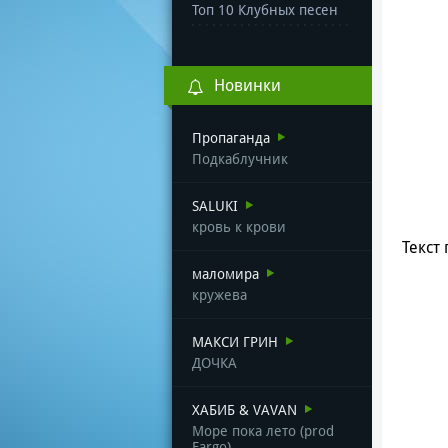
Топ 10 Клубных песен
Новинки
Пропаганда
Подкаблучник
SALUKI
кровь к крови
Текст 
маломира
кружева
МАКСИ ГРИН
ДОЧКА
ХАБИБ & VAVAN
Море пока лето (prod
Fargo)