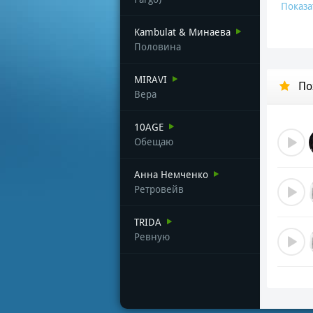
Показа
Kambulat & Минаева
Половина
MIRAVI
По
Вера
10AGE
Обещаю
Анна Немченко
Ретровейв
TRIDA
Ревную