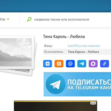
йти
Тина Кароль - Любила
Жанр:
load
/
Русские новинки
Исполнитель:
Тина Кароль - Любила