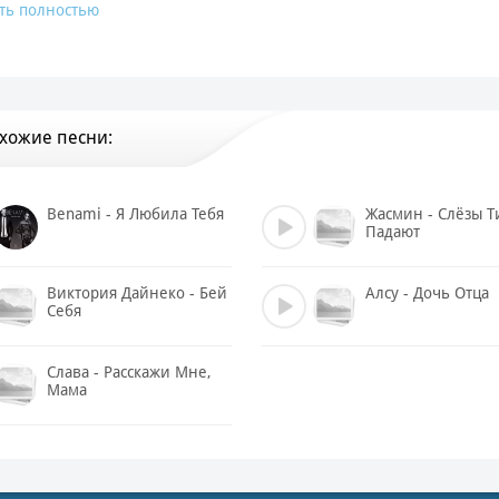
Ты молча уходишь в закрытые двери
ть полностью
В сердце оставив швы
Давай же посмотрим, кто первый сорвется
Кто первым будет звонить
Припев:
хожие песни:
Зачем бросаешь слова, без них итак больнее
Я не умею дышать, когда любовь не греет
И даже если душой, я бы тебя простила
Benami - Я Любила Тебя
Жасмин - Слёзы Т
И только ветер кричал о том как я любила
Падают
Любила, любила, любила
Любила, любила, любила
Виктория Дайнеко - Бей
Алсу - Дочь Отца
Зачем бросаешь слова, без них итак больнее
Себя
И даже если душой простила
Слава - Расскажи Мне,
Припев:
Мама
Зачем бросаешь слова, без них итак больнее
Я не умею дышать, когда любовь не греет
И даже если душой, я бы тебя простила
И только ветер кричал о том как я любила
Любила, любила, любила