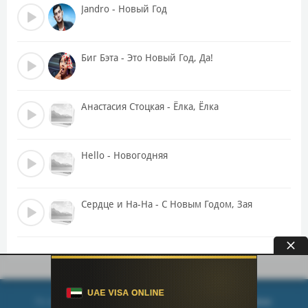
В этот славный праздник мы не заскучаем,
Jandro - Новый Год
Будем вокруг елки хоровод водить.
Президент нам снова что-то обещает,
Здорово, наверно, Президентом быть.
Биг Бэта - Это Новый Год, Да!
За окном кружится серебристый снег,
Слышен бой курантов и веселый смех.
Анастасия Стоцкая - Ёлка, Ёлка
Дед Морозу в этот праздник не забудь налить.
Будем веселиться, незачем грустить!
Припев:
Hello - Новогодняя
Новый год наступит, сбудутся мечты,
Счастье не растает, если рядом ты.
Новый год нас снова вместе соберет,
Сердце и На-На - С Новым Годом, Зая
Дед Мороз поздравит и бокал нальет!
С Новым годом! С Новым годом!
С Новым годом! С Новым годом!
С Новым годом! С Новым годом!
С Новым годом! Ура!
По всем вопросам - используйте форму
обратной связи
.