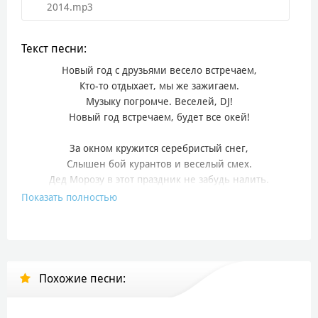
2014.mp3
Текст песни:
Новый год с друзьями весело встречаем,
Кто-то отдыхает, мы же зажигаем.
Музыку погромче. Веселей, DJ!
Новый год встречаем, будет все окей!
За окном кружится серебристый снег,
Слышен бой курантов и веселый смех.
Дед Морозу в этот праздник не забудь налить.
Будем веселиться, незачем грустить!
Показать полностью
Припев:
Новый год наступит, сбудутся мечты,
Счастье не растает, если рядом ты.
Новый год нас снова вместе соберет,
Похожие песни:
Дед Мороз поздравит и бокал нальет!