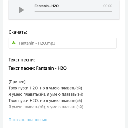
Fantanin - H2O
00:00
Скачать:
Fantanin - H2O.mp3
Текст песни:
Текст песни: Fantanin - H2O
[Припев]
Твоя пусси H2O, но я умею плавать(эй)
Я умею плавать(эй), я умею плавать(эй)
Твоя пусси H2O, но я умею плавать(эй)
Я умею плавать(эй), я умею плавать(эй)
[Куплет]
Показать полностью
Я утонул в [?], будто бы фтор и что с тобой такое