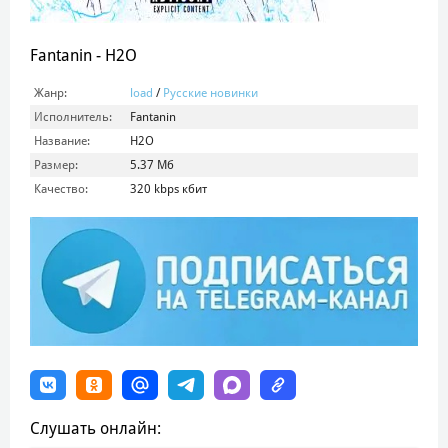
Fantanin - H2O
Жанр:
load
/
Русские новинки
Исполнитель:
Fantanin
Название:
H2O
Размер:
5.37 Мб
Качество:
320 kbps кбит
Слушать онлайн: